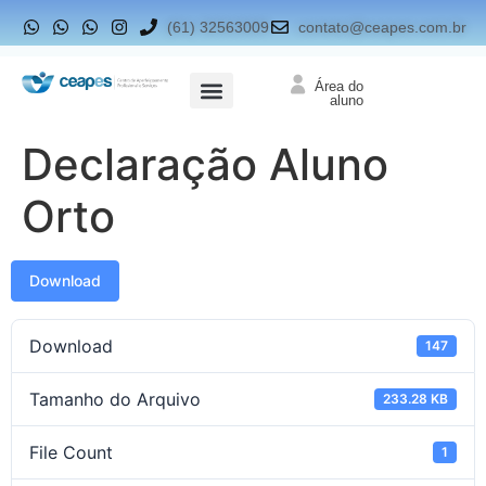
(61) 32563009
contato@ceapes.com.br
Área do
aluno
Declaração Aluno
Orto
Download
Download
147
Tamanho do Arquivo
233.28 KB
File Count
1