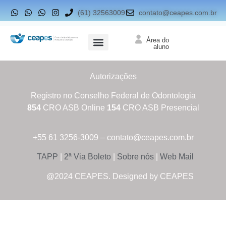
(61) 32563009
contato@ceapes.com.br
Área do
aluno
Autorizações
Registro no Conselho Federal de Odontologia
854
CRO ASB Online
154
CRO ASB Presencial
+55 61 3256-3009 – contato@ceapes.com.br
TAPP
|
2ª Via Boleto
|
Sobre nós
|
Web Mail
@2024 CEAPES. Designed by CEAPES