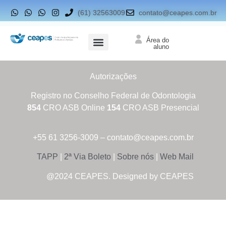
(61) 32563009
contato@ceapes.com.br
Área do
aluno
Pesquisa emprego
Autorizações
Registro no Conselho Federal de Odontologia
854
CRO ASB Online
154
CRO ASB Presencial
+55 61 3256-3009 – contato@ceapes.com.br
TAPP
|
2ª Via Boleto
|
Sobre nós
|
Web Mail
@2024 CEAPES. Designed by CEAPES