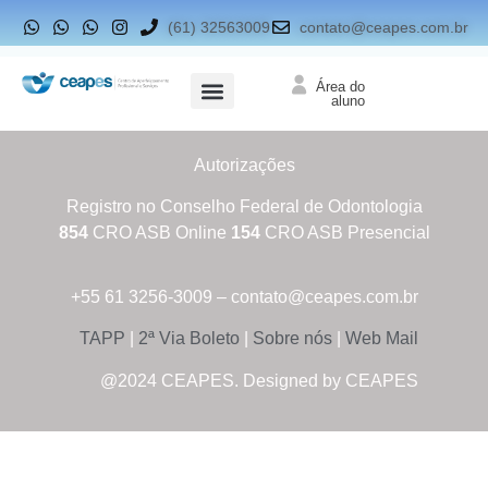
(61) 32563009
contato@ceapes.com.br
Área do
aluno
Autorizações
Registro no Conselho Federal de Odontologia
854
CRO ASB Online
154
CRO ASB Presencial
+55 61 3256-3009 – contato@ceapes.com.br
TAPP
|
2ª Via Boleto
|
Sobre nós
|
Web Mail
@2024 CEAPES. Designed by CEAPES