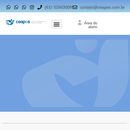
(61) 32563009
contato@ceapes.com.br
Área do
aluno